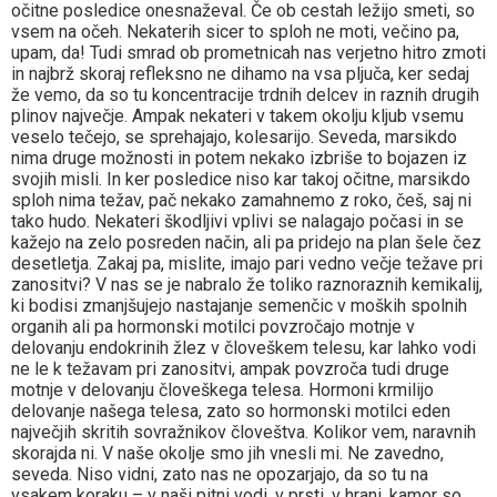
očitne posledice onesnaževal. Če ob cestah ležijo smeti, so
vsem na očeh. Nekaterih sicer to sploh ne moti, večino pa,
upam, da! Tudi smrad ob prometnicah nas verjetno hitro zmoti
in najbrž skoraj refleksno ne dihamo na vsa pljuča, ker sedaj
že vemo, da so tu koncentracije trdnih delcev in raznih drugih
plinov največje. Ampak nekateri v takem okolju kljub vsemu
veselo tečejo, se sprehajajo, kolesarijo. Seveda, marsikdo
nima druge možnosti in potem nekako izbriše to bojazen iz
svojih misli. In ker posledice niso kar takoj očitne, marsikdo
sploh nima težav, pač nekako zamahnemo z roko, češ, saj ni
tako hudo. Nekateri škodljivi vplivi se nalagajo počasi in se
kažejo na zelo posreden način, ali pa pridejo na plan šele čez
desetletja. Zakaj pa, mislite, imajo pari vedno večje težave pri
zanositvi? V nas se je nabralo že toliko raznoraznih kemikalij,
ki bodisi zmanjšujejo nastajanje semenčic v moških spolnih
organih ali pa hormonski motilci povzročajo motnje v
delovanju endokrinih žlez v človeškem telesu, kar lahko vodi
ne le k težavam pri zanositvi, ampak povzroča tudi druge
motnje v delovanju človeškega telesa. Hormoni krmilijo
delovanje našega telesa, zato so hormonski motilci eden
največjih skritih sovražnikov človeštva. Kolikor vem, naravnih
skorajda ni. V naše okolje smo jih vnesli mi. Ne zavedno,
seveda. Niso vidni, zato nas ne opozarjajo, da so tu na
vsakem koraku – v naši pitni vodi, v prsti, v hrani, kamor so