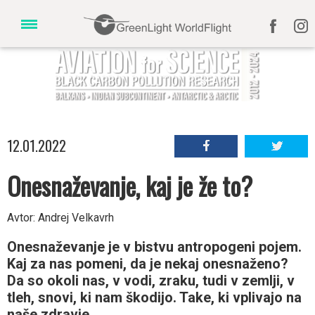
12.01.2022
Onesnaževanje, kaj je že to?
Avtor: Andrej Velkavrh
Onesnaževanje je v bistvu antropogeni pojem.
Kaj za nas pomeni, da je nekaj onesnaženo?
Da so okoli nas, v vodi, zraku, tudi v zemlji, v
tleh, snovi, ki nam škodijo. Take, ki vplivajo na
naše zdravje.