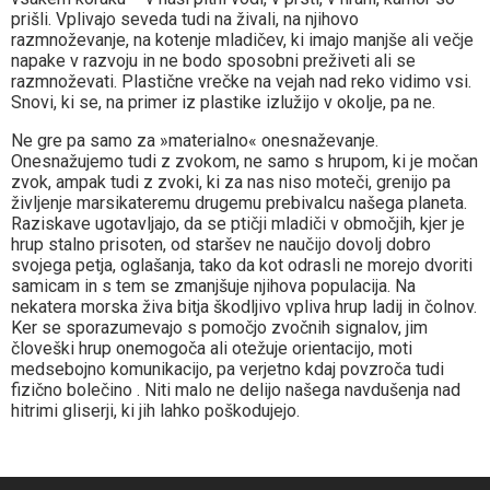
prišli. Vplivajo seveda tudi na živali, na njihovo
razmnoževanje, na kotenje mladičev, ki imajo manjše ali večje
napake v razvoju in ne bodo sposobni preživeti ali se
razmnoževati. Plastične vrečke na vejah nad reko vidimo vsi.
Snovi, ki se, na primer iz plastike izlužijo v okolje, pa ne.
Ne gre pa samo za »materialno« onesnaževanje.
Onesnažujemo tudi z zvokom, ne samo s hrupom, ki je močan
zvok, ampak tudi z zvoki, ki za nas niso moteči, grenijo pa
življenje marsikateremu drugemu prebivalcu našega planeta.
Raziskave ugotavljajo, da se ptičji mladiči v območjih, kjer je
hrup stalno prisoten, od staršev ne naučijo dovolj dobro
svojega petja, oglašanja, tako da kot odrasli ne morejo dvoriti
samicam in s tem se zmanjšuje njihova populacija. Na
nekatera morska živa bitja škodljivo vpliva hrup ladij in čolnov.
Ker se sporazumevajo s pomočjo zvočnih signalov, jim
človeški hrup onemogoča ali otežuje orientacijo, moti
medsebojno komunikacijo, pa verjetno kdaj povzroča tudi
fizično bolečino . Niti malo ne delijo našega navdušenja nad
hitrimi gliserji, ki jih lahko poškodujejo.