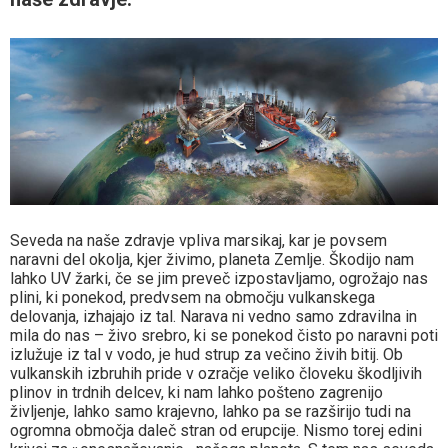
Seveda na naše zdravje vpliva marsikaj, kar je povsem
naravni del okolja, kjer živimo, planeta Zemlje. Škodijo nam
lahko UV žarki, če se jim preveč izpostavljamo, ogrožajo nas
plini, ki ponekod, predvsem na območju vulkanskega
delovanja, izhajajo iz tal. Narava ni vedno samo zdravilna in
mila do nas – živo srebro, ki se ponekod čisto po naravni poti
izlužuje iz tal v vodo, je hud strup za večino živih bitij. Ob
vulkanskih izbruhih pride v ozračje veliko človeku škodljivih
plinov in trdnih delcev, ki nam lahko pošteno zagrenijo
življenje, lahko samo krajevno, lahko pa se razširijo tudi na
ogromna območja daleč stran od erupcije. Nismo torej edini