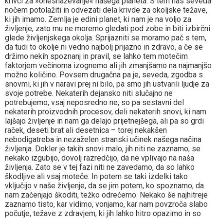
krivci za »onesnaževanje« našega planeta. S tem nas seveda
nočem potolažiti in odvezati dela krivde za okoljske težave,
ki jih imamo. Zemlja je edini planet, ki nam je na voljo za
življenje, zato mu ne moremo gledati pod zobe in biti izbirčni
glede življenjskega okolja. Sprijazniti se moramo pač s tem,
da tudi to okolje ni vedno najbolj prijazno in zdravo, a če se
držimo nekih spoznanj in pravil, se lahko tem motečim
faktorjem večinoma izognemo ali jih zmanjšamo na najmanjšo
možno količino. Povsem drugačna pa je, seveda, zgodba s
snovmi, ki jih v naravi prej ni bilo, pa smo jih ustvarili ljudje za
svoje potrebe. Nekaterih dejansko niti slučajno ne
potrebujemo, vsaj neposredno ne, so pa sestavni del
nekaterih proizvodnih procesov, deli nekaterih snovi, ki nam
lajšajo življenje in nam ga delajo prijetnejšega, ali pa so grdi
raček, deseti brat ali desetnica – torej nekakšen
nebodigatreba in nezaželen stranski učinek našega načina
življenja. Dokler je takih snovi malo, jih niti ne zaznamo, se
nekako izgubijo, dovolj razredčijo, da ne vplivajo na naša
življenja. Zato se v tej fazi niti ne zavedamo, da so lahko
škodljive ali vsaj moteče. In potem se taki izdelki tako
vključijo v naše življenje, da se jim potem, ko spoznamo, da
nam začenjajo škoditi, težko odrečemo. Nekako še najhitreje
zaznamo tisto, kar vidimo, vonjamo, kar nam povzroča slabo
počutje, težave z zdravjem, ki jih lahko hitro opazimo in so