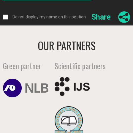
Share
Do not display my name on this petition
OUR PARTNERS
Green partner
Scientific partners